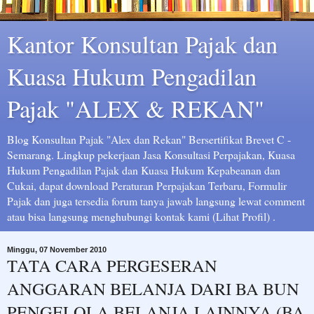
Kantor Konsultan Pajak dan
Kuasa Hukum Pengadilan
Pajak "ALEX & REKAN"
Blog Konsultan Pajak "Alex dan Rekan" Bersertifikat Brevet C -
Semarang. Lingkup pekerjaan Jasa Konsultasi Perpajakan, Kuasa
Hukum Pengadilan Pajak dan Kuasa Hukum Kepabeanan dan
Cukai, dapat download Peraturan Perpajakan Terbaru, Formulir
Pajak dan juga tersedia forum tanya jawab langsung lewat comment
atau bisa langsung menghubungi kontak kami (Lihat Profil) .
Minggu, 07 November 2010
TATA CARA PERGESERAN
ANGGARAN BELANJA DARI BA BUN
PENGELOLA BELANJA LAINNYA (BA