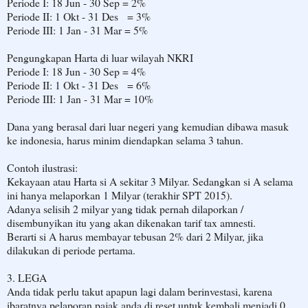
Periode I: 18 Jun - 30 Sep = 2%
Periode II: 1 Okt - 31 Des = 3%
Periode III: 1 Jan - 31 Mar = 5%
Pengungkapan Harta di luar wilayah NKRI
Periode I: 18 Jun - 30 Sep = 4%
Periode II: 1 Okt - 31 Des = 6%
Periode III: 1 Jan - 31 Mar = 10%
Dana yang berasal dari luar negeri yang kemudian dibawa masuk
ke indonesia, harus minim diendapkan selama 3 tahun.
Contoh ilustrasi:
Kekayaan atau Harta si A sekitar 3 Milyar. Sedangkan si A selama
ini hanya melaporkan 1 Milyar (terakhir SPT 2015).
Adanya selisih 2 milyar yang tidak pernah dilaporkan /
disembunyikan itu yang akan dikenakan tarif tax amnesti.
Berarti si A harus membayar tebusan 2% dari 2 Milyar, jika
dilakukan di periode pertama.
3. LEGA
Anda tidak perlu takut apapun lagi dalam berinvestasi, karena
ibaratnya pelaporan pajak anda di reset untuk kembali menjadi 0.