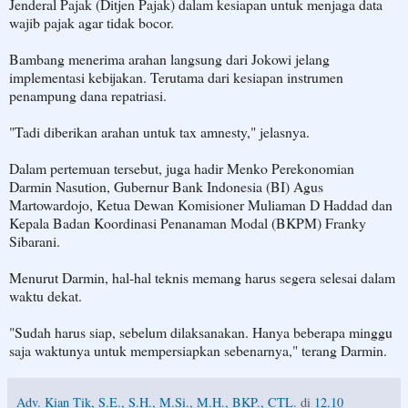
Jenderal Pajak (Ditjen Pajak) dalam kesiapan untuk menjaga data
wajib pajak agar tidak bocor.
Bambang menerima arahan langsung dari Jokowi jelang
implementasi kebijakan. Terutama dari kesiapan instrumen
penampung dana repatriasi.
"Tadi diberikan arahan untuk tax amnesty," jelasnya.
Dalam pertemuan tersebut, juga hadir Menko Perekonomian
Darmin Nasution, Gubernur Bank Indonesia (BI) Agus
Martowardojo, Ketua Dewan Komisioner Muliaman D Haddad dan
Kepala Badan Koordinasi Penanaman Modal (BKPM) Franky
Sibarani.
Menurut Darmin, hal-hal teknis memang harus segera selesai dalam
waktu dekat.
"Sudah harus siap, sebelum dilaksanakan. Hanya beberapa minggu
saja waktunya untuk mempersiapkan sebenarnya," terang Darmin.
Adv. Kian Tik, S.E., S.H., M.Si., M.H., BKP., CTL.
di
12.10