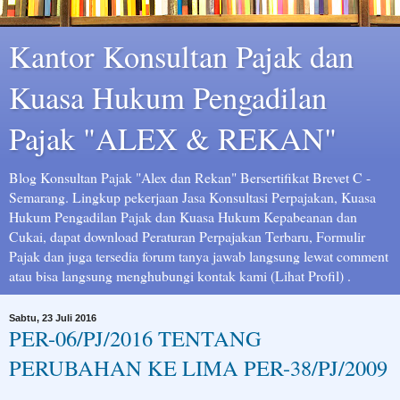
Kantor Konsultan Pajak dan
Kuasa Hukum Pengadilan
Pajak "ALEX & REKAN"
Blog Konsultan Pajak "Alex dan Rekan" Bersertifikat Brevet C -
Semarang. Lingkup pekerjaan Jasa Konsultasi Perpajakan, Kuasa
Hukum Pengadilan Pajak dan Kuasa Hukum Kepabeanan dan
Cukai, dapat download Peraturan Perpajakan Terbaru, Formulir
Pajak dan juga tersedia forum tanya jawab langsung lewat comment
atau bisa langsung menghubungi kontak kami (Lihat Profil) .
Sabtu, 23 Juli 2016
PER-06/PJ/2016 TENTANG
PERUBAHAN KE LIMA PER-38/PJ/2009