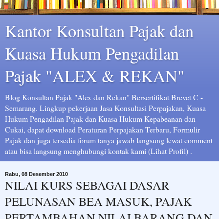
Kantor Konsultan Pajak dan
Kuasa Hukum Pengadilan
Pajak "ALEX & REKAN"
Blog Konsultan Pajak "Alex dan Rekan" Bersertifikat Brevet C -
Semarang. Lingkup pekerjaan Jasa Konsultasi Perpajakan, Kuasa
Hukum Pengadilan Pajak dan Kuasa Hukum Kepabeanan dan
Cukai, dapat download Peraturan Perpajakan Terbaru, Formulir
Pajak dan juga tersedia forum tanya jawab langsung lewat comment
atau bisa langsung menghubungi kontak kami (Lihat Profil) .
Rabu, 08 Desember 2010
NILAI KURS SEBAGAI DASAR
PELUNASAN BEA MASUK, PAJAK
PERTAMBAHAN NILAI BARANG DAN