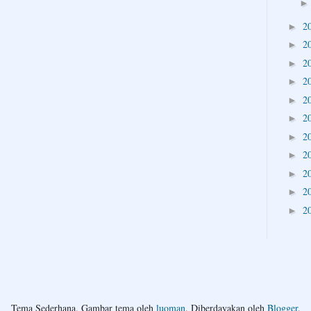
2
►
2
►
2
►
2
►
2
►
2
►
2
►
2
►
2
►
2
►
2
►
Tema Sederhana. Gambar tema oleh
luoman
. Diberdayakan oleh
Blogger
.