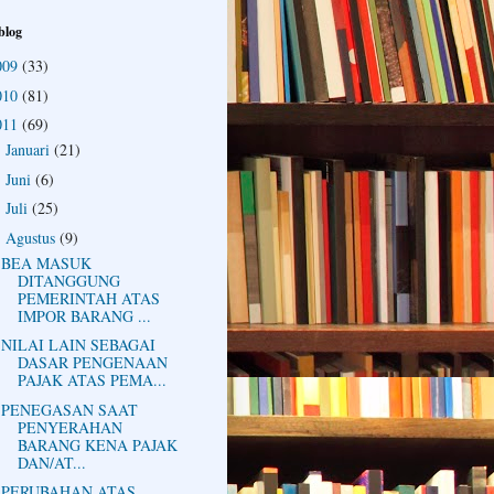
blog
009
(33)
010
(81)
011
(69)
Januari
(21)
►
Juni
(6)
►
Juli
(25)
►
Agustus
(9)
▼
BEA MASUK
DITANGGUNG
PEMERINTAH ATAS
IMPOR BARANG ...
NILAI LAIN SEBAGAI
DASAR PENGENAAN
PAJAK ATAS PEMA...
PENEGASAN SAAT
PENYERAHAN
BARANG KENA PAJAK
DAN/AT...
PERUBAHAN ATAS