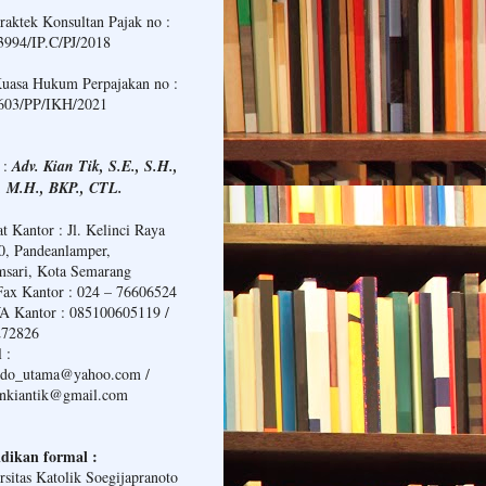
Praktek Konsultan Pajak no :
994/IP.C/PJ/2018
Kuasa Hukum Perpajakan no :
603/PP/IKH/2021
 :
Adv. Kian Tik, S.E., S.H.,
, M.H., BKP., CTL.
t Kantor : Jl. Kelinci Raya
0, Pandeanlamper,
sari, Kota Semarang
Fax Kantor : 024 – 76606524
 Kantor : 085100605119 /
272826
 :
ndo_utama@yahoo.com /
ankiantik@gmail.com
dikan formal :
rsitas Katolik Soegijapranoto