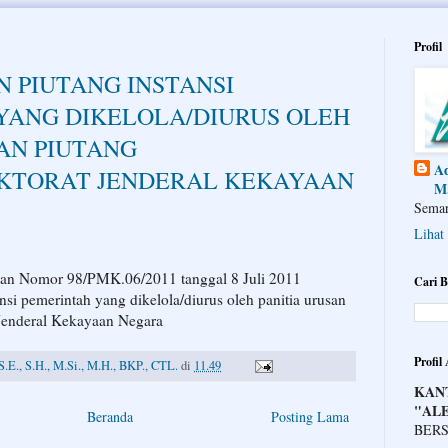
Profil
 PIUTANG INSTANSI
YANG DIKELOLA/DIURUS OLEH
AN PIUTANG
Ad
KTORAT JENDERAL KEKAYAAN
M.
Semar
Lihat
gan Nomor 98/PMK.06/2011 tanggal 8 Juli 2011
Cari B
nsi pemerintah yang dikelola/diurus oleh panitia urusan
 Jenderal Kekayaan Negara
Profil
S.E., S.H., M.Si., M.H., BKP., CTL.
di
11.49
KAN
"AL
Beranda
Posting Lama
BERS