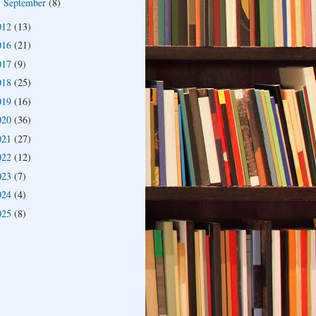
September
(8)
►
012
(13)
016
(21)
017
(9)
018
(25)
019
(16)
020
(36)
021
(27)
022
(12)
023
(7)
024
(4)
025
(8)