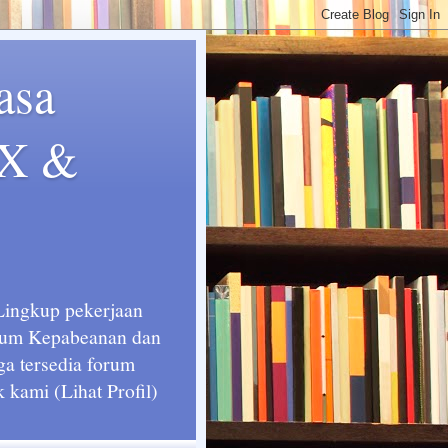
asa
EX &
 Lingkup pekerjaan
ukum Kepabeanan dan
ga tersedia forum
kami (Lihat Profil)