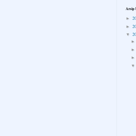
Arsip 
2
►
2
►
2
▼