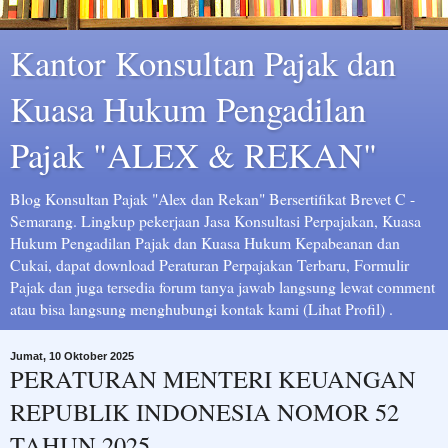
Kantor Konsultan Pajak dan
Kuasa Hukum Pengadilan
Pajak "ALEX & REKAN"
Blog Konsultan Pajak "Alex dan Rekan" Bersertifikat Brevet C -
Semarang. Lingkup pekerjaan Jasa Konsultasi Perpajakan, Kuasa
Hukum Pengadilan Pajak dan Kuasa Hukum Kepabeanan dan
Cukai, dapat download Peraturan Perpajakan Terbaru, Formulir
Pajak dan juga tersedia forum tanya jawab langsung lewat comment
atau bisa langsung menghubungi kontak kami (Lihat Profil) .
Jumat, 10 Oktober 2025
PERATURAN MENTERI KEUANGAN
REPUBLIK INDONESIA NOMOR 52
TAHUN 2025