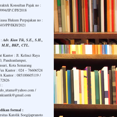
Praktek Konsultan Pajak no :
994/IP.C/PJ/2018
Kuasa Hukum Perpajakan no :
603/PP/IKH/2021
 :
Adv. Kian Tik, S.E., S.H.,
, M.H., BKP., CTL.
t Kantor : Jl. Kelinci Raya
0, Pandeanlamper,
sari, Kota Semarang
Fax Kantor : 024 – 76606524
 Kantor : 085100605119 /
272826
 :
ndo_utama@yahoo.com /
ankiantik@gmail.com
dikan formal :
rsitas Katolik Soegijapranoto