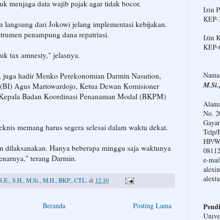
uk menjaga data wajib pajak agar tidak bocor.
Izin 
KEP-3
langsung dari Jokowi jelang implementasi kebijakan.
strumen penampung dana repatriasi.
Izin 
KEP-
uk tax amnesty," jelasnya.
Nama
, juga hadir Menko Perekonomian Darmin Nasution,
M.Si.
 (BI) Agus Martowardojo, Ketua Dewan Komisioner
Kepala Badan Koordinasi Penanaman Modal (BKPM)
Alama
No. 2
Gayam
eknis memang harus segera selesai dalam waktu dekat.
Telp/
HP/WA
um dilaksanakan. Hanya beberapa minggu saja waktunya
0811
narnya," terang Darmin.
e-mail
alexi
alext
S.E., S.H., M.Si., M.H., BKP., CTL.
di
12.10
Beranda
Posting Lama
Pendi
Unive