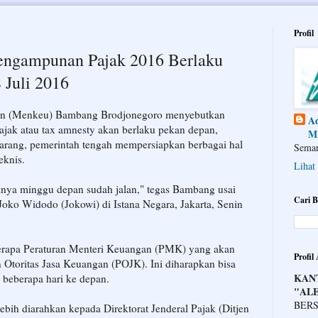
Profil
engampunan Pajak 2016 Berlaku
 Juli 2016
gan (Menkeu) Bambang Brodjonegoro menyebutkan
Ad
jak atau tax amnesty akan berlaku pekan depan,
M.
karang, pemerintah tengah mempersiapkan berbagai hal
Semar
eknis.
Lihat
nya minggu depan sudah jalan," tegas Bambang usai
Cari B
oko Widodo (Jokowi) di Istana Negara, Jakarta, Senin
eberapa Peraturan Menteri Keuangan (PMK) yang akan
Profil
an Otoritas Jasa Keuangan (POJK). Ini diharapkan bisa
KAN
 beberapa hari ke depan.
"AL
BERS
ebih diarahkan kepada Direktorat Jenderal Pajak (Ditjen