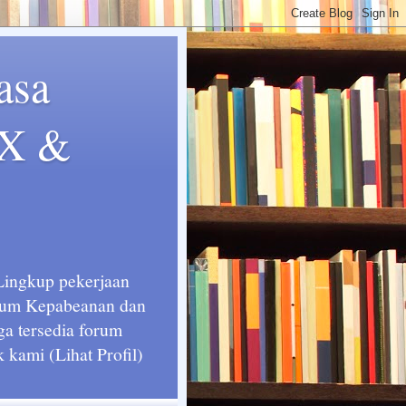
asa
EX &
 Lingkup pekerjaan
ukum Kepabeanan dan
ga tersedia forum
kami (Lihat Profil)