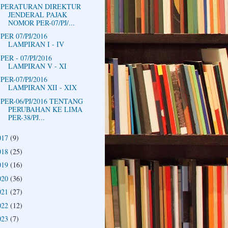
PERATURAN DIREKTUR
JENDERAL PAJAK
NOMOR PER-07/PJ/...
PER 07/PJ/2016
LAMPIRAN I - IV
PER - 07/PJ/2016
LAMPIRAN V - XI
PER-07/PJ/2016
LAMPIRAN XII - XIX
PER-06/PJ/2016 TENTANG
PERUBAHAN KE LIMA
PER-38/PJ...
017
(9)
018
(25)
019
(16)
020
(36)
021
(27)
022
(12)
023
(7)