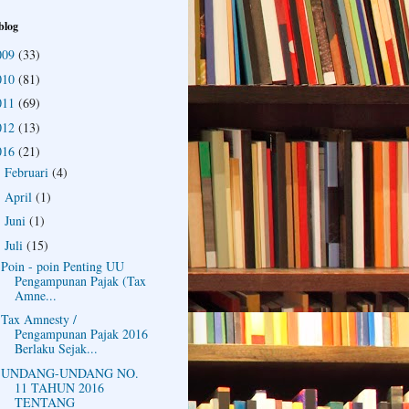
blog
009
(33)
010
(81)
011
(69)
012
(13)
016
(21)
Februari
(4)
►
April
(1)
►
Juni
(1)
►
Juli
(15)
▼
Poin - poin Penting UU
Pengampunan Pajak (Tax
Amne...
Tax Amnesty /
Pengampunan Pajak 2016
Berlaku Sejak...
UNDANG-UNDANG NO.
11 TAHUN 2016
TENTANG