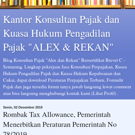
Kantor Konsultan Pajak dan
Kuasa Hukum Pengadilan
Pajak "ALEX & REKAN"
Blog Konsultan Pajak "Alex dan Rekan" Bersertifikat Brevet C -
Semarang. Lingkup pekerjaan Jasa Konsultasi Perpajakan, Kuasa
Hukum Pengadilan Pajak dan Kuasa Hukum Kepabeanan dan
Cukai, dapat download Peraturan Perpajakan Terbaru, Formulir
Pajak dan juga tersedia forum tanya jawab langsung lewat comment
atau bisa langsung menghubungi kontak kami (Lihat Profil) .
Senin, 02 Desember 2019
Rombak Tax Allowance, Pemerintah
Menerbitkan Peraturan Pemerintah No
78/2019