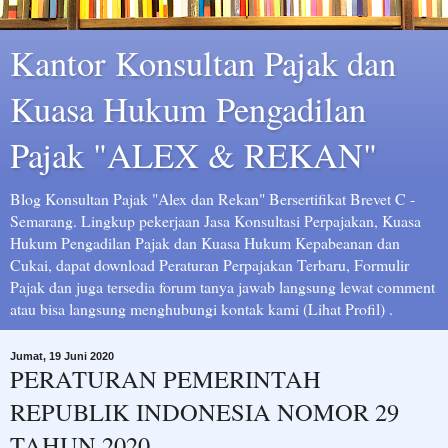
Kantor Konsultan Pajak dan
Kuasa Hukum Pengadilan
Pajak "ALEX & REKAN"
Blog Konsultan Pajak "Alex dan Rekan" Bersertifikat Brevet C -
Semarang. Lingkup pekerjaan Jasa Konsultasi Perpajakan, Kuasa
Hukum Pengadilan Pajak dan Kuasa Hukum Kepabeanan dan
Cukai, dapat download Peraturan Perpajakan Terbaru, Formulir
Pajak dan juga tersedia forum tanya jawab langsung lewat comment
atau bisa langsung menghubungi kontak kami (Lihat Profil) .
Jumat, 19 Juni 2020
PERATURAN PEMERINTAH
REPUBLIK INDONESIA NOMOR 29
TAHUN 2020