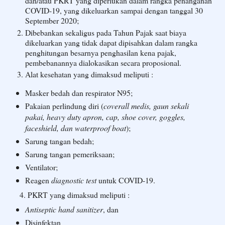
dan/atau PKRT yang diperlukan dalam rangka penanganan
COVID-19, yang dikeluarkan sampai dengan tanggal 30
September 2020;
Dibebankan sekaligus pada Tahun Pajak saat biaya
dikeluarkan yang tidak dapat dipisahkan dalam rangka
penghitungan besarnya penghasilan kena pajak,
pembebanannya dialokasikan secara proposional.
Alat kesehatan yang dimaksud meliputi :
Masker bedah dan respirator N95;
Pakaian perlindung diri (
coverall medis, gaun sekali
pakai, heavy duty apron, cap, shoe cover, goggles,
faceshield, dan waterproof boat
);
Sarung tangan bedah;
Sarung tangan pemeriksaan;
Ventilator;
Reagen
diagnostic test
untuk COVID-19.
4. PKRT yang dimaksud meliputi :
Antiseptic hand sanitizer
, dan
Disinfektan