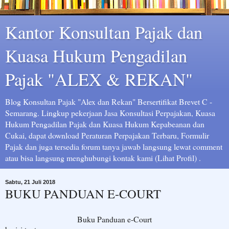
Kantor Konsultan Pajak dan
Kuasa Hukum Pengadilan
Pajak "ALEX & REKAN"
Blog Konsultan Pajak "Alex dan Rekan" Bersertifikat Brevet C -
Semarang. Lingkup pekerjaan Jasa Konsultasi Perpajakan, Kuasa
Hukum Pengadilan Pajak dan Kuasa Hukum Kepabeanan dan
Cukai, dapat download Peraturan Perpajakan Terbaru, Formulir
Pajak dan juga tersedia forum tanya jawab langsung lewat comment
atau bisa langsung menghubungi kontak kami (Lihat Profil) .
Sabtu, 21 Juli 2018
BUKU PANDUAN E-COURT
Buku Panduan e-Court