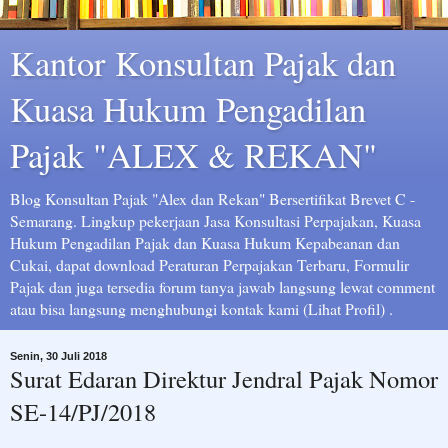
Kantor Konsultan Pajak dan
Kuasa Hukum Pengadilan
Pajak "ALEX & REKAN"
Blog Konsultan Pajak "Alex dan Rekan" Bersertifikat Brevet C -
Semarang. Lingkup pekerjaan Jasa Konsultasi Perpajakan, Kuasa
Hukum Pengadilan Pajak dan Kuasa Hukum Kepabeanan dan
Cukai, dapat download Peraturan Perpajakan Terbaru, Formulir
Pajak dan juga tersedia forum tanya jawab langsung lewat comment
atau bisa langsung menghubungi kontak kami (Lihat Profil) .
Senin, 30 Juli 2018
Surat Edaran Direktur Jendral Pajak Nomor
SE-14/PJ/2018