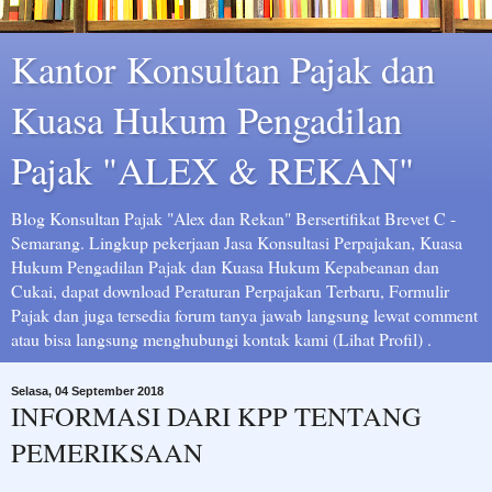
Kantor Konsultan Pajak dan
Kuasa Hukum Pengadilan
Pajak "ALEX & REKAN"
Blog Konsultan Pajak "Alex dan Rekan" Bersertifikat Brevet C -
Semarang. Lingkup pekerjaan Jasa Konsultasi Perpajakan, Kuasa
Hukum Pengadilan Pajak dan Kuasa Hukum Kepabeanan dan
Cukai, dapat download Peraturan Perpajakan Terbaru, Formulir
Pajak dan juga tersedia forum tanya jawab langsung lewat comment
atau bisa langsung menghubungi kontak kami (Lihat Profil) .
Selasa, 04 September 2018
INFORMASI DARI KPP TENTANG
PEMERIKSAAN