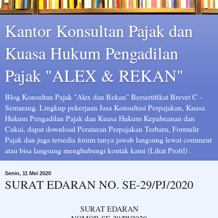
Kantor Konsultan Pajak dan
Kuasa Hukum Pengadilan
Pajak "ALEX & REKAN"
Blog Konsultan Pajak "Alex dan Rekan" Bersertifikat Brevet C -
Semarang. Lingkup pekerjaan Jasa Konsultasi Perpajakan, Kuasa
Hukum Pengadilan Pajak dan Kuasa Hukum Kepabeanan dan
Cukai, dapat download Peraturan Perpajakan Terbaru, Formulir
Pajak dan juga tersedia forum tanya jawab langsung lewat comment
atau bisa langsung menghubungi kontak kami (Lihat Profil) .
Senin, 11 Mei 2020
SURAT EDARAN NO. SE-29/PJ/2020
SURAT EDARAN