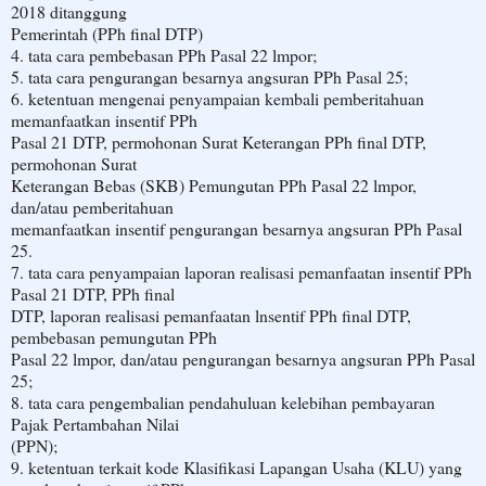
2018 ditanggung
Pemerintah (PPh final DTP)
4. tata cara pembebasan PPh Pasal 22 lmpor;
5. tata cara pengurangan besarnya angsuran PPh Pasal 25;
6. ketentuan mengenai penyampaian kembali pemberitahuan
memanfaatkan insentif PPh
Pasal 21 DTP, permohonan Surat Keterangan PPh final DTP,
permohonan Surat
Keterangan Bebas (SKB) Pemungutan PPh Pasal 22 lmpor,
dan/atau pemberitahuan
memanfaatkan insentif pengurangan besarnya angsuran PPh Pasal
25.
7. tata cara penyampaian laporan realisasi pemanfaatan insentif PPh
Pasal 21 DTP, PPh final
DTP, laporan realisasi pemanfaatan lnsentif PPh final DTP,
pembebasan pemungutan PPh
Pasal 22 lmpor, dan/atau pengurangan besarnya angsuran PPh Pasal
25;
8. tata cara pengembalian pendahuluan kelebihan pembayaran
Pajak Pertambahan Nilai
(PPN);
9. ketentuan terkait kode Klasifikasi Lapangan Usaha (KLU) yang