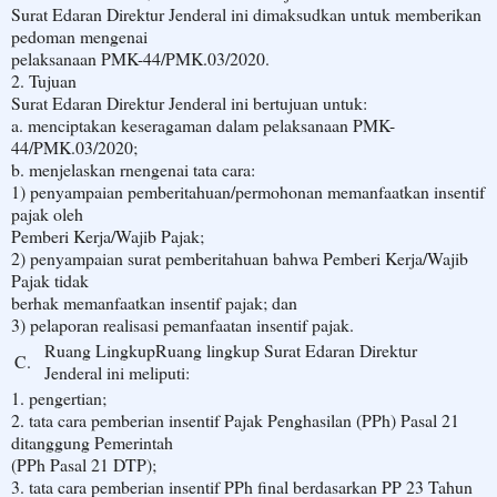
Surat Edaran Direktur Jenderal ini dimaksudkan untuk memberikan
pedoman mengenai
pelaksanaan PMK-44/PMK.03/2020.
2. Tujuan
Surat Edaran Direktur Jenderal ini bertujuan untuk:
a. menciptakan keseragaman dalam pelaksanaan PMK-
44/PMK.03/2020;
b. menjelaskan rnengenai tata cara:
1) penyampaian pemberitahuan/permohonan memanfaatkan insentif
pajak oleh
Pemberi Kerja/Wajib Pajak;
2) penyampaian surat pemberitahuan bahwa Pemberi Kerja/Wajib
Pajak tidak
berhak memanfaatkan insentif pajak; dan
3) pelaporan realisasi pemanfaatan insentif pajak.
Ruang Lingkup
Ruang lingkup Surat Edaran Direktur
C.
Jenderal ini meliputi:
1. pengertian;
2. tata cara pemberian insentif Pajak Penghasilan (PPh) Pasal 21
ditanggung Pemerintah
(PPh Pasal 21 DTP);
3. tata cara pemberian insentif PPh final berdasarkan PP 23 Tahun