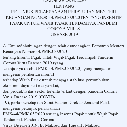
NOMOR SE-29/PJ/2020
TENTANG
PETUNJUK PELAKSANAAN PERATURAN MENTERI
KEUANGAN NOMOR
44/PMK.03/2020
TENTANG INSENTIF
PAJAK UNTUK WAJIB PAJAK TERDAMPAK PANDEMI
CORONA VIRUS
DISEASE 2019
A. Umum
Sehubungan dengan telah diundangkan Peraturan Menteri
Keuangan Nomor 44/PMK.03/2020
tentang lnsentif Pajak untuk Wajib Pajak Terdampak Pandemi
Corona Virus Disease 2019 (yang
selanjutnya disebut PMK-44/PMK.03/2020), yang mengatur
mengenai pemberian insentif
terhadap Wajib Pajak untuk menjaga stabilitas pertumbuhan
ekonomi, daya beli masyarakat,
dan produktivitas sektor tertentu terkait dengan pandemi Corona
Virus Disease 2019 (COVID-
19), perlu menetapkan Surat Edaran Direktur Jenderal Pajak
mengenai petunjuk pelaksanaan
PMK-44/PMK.03/2020 tentang lnsentif Pajak untuk Wajib Pajak
Terdampak Pandemi Corona
Virus Disease 2019;.
B. Maksud dan Tujuan
1. Maksud