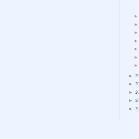
2
►
2
►
2
►
2
►
2
►