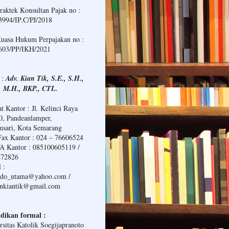
Praktek Konsultan Pajak no :
994/IP.C/PJ/2018
Kuasa Hukum Perpajakan no :
603/PP/IKH/2021
 :
Adv. Kian Tik, S.E., S.H.,
, M.H., BKP., CTL.
t Kantor : Jl. Kelinci Raya
0, Pandeanlamper,
sari, Kota Semarang
Fax Kantor : 024 – 76606524
 Kantor : 085100605119 /
272826
 :
ndo_utama@yahoo.com /
ankiantik@gmail.com
dikan formal :
rsitas Katolik Soegijapranoto