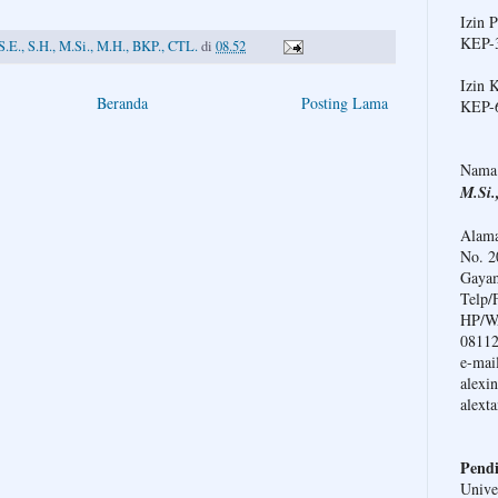
Izin 
KEP-3
S.E., S.H., M.Si., M.H., BKP., CTL.
di
08.52
Izin 
Beranda
Posting Lama
KEP-
Nama
M.Si.
Alama
No. 2
Gayam
Telp/
HP/WA
0811
e-mail
alexi
alext
Pendi
Unive