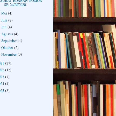
SURAT EDARAN NOMOR
SE-24/PJ/2020
Mei
(4)
►
Juni
(2)
►
Juli
(4)
►
Agustus
(4)
►
September
(1)
►
Oktober
(2)
►
November
(3)
►
021
(27)
022
(12)
023
(7)
024
(4)
025
(8)