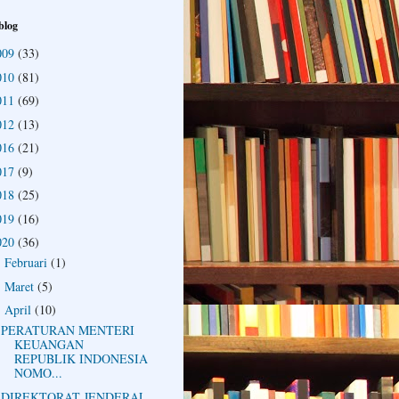
blog
009
(33)
010
(81)
011
(69)
012
(13)
016
(21)
017
(9)
018
(25)
019
(16)
020
(36)
Februari
(1)
►
Maret
(5)
►
April
(10)
▼
PERATURAN MENTERI
KEUANGAN
REPUBLIK INDONESIA
NOMO...
DIREKTORAT JENDERAL