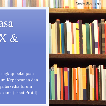
asa
EX &
 Lingkup pekerjaan
ukum Kepabeanan dan
ga tersedia forum
kami (Lihat Profil)