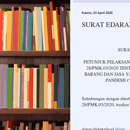
Kamis, 23 April 2020
SURAT EDARAN
SURA
PETUNJUK PELAKSA
28/PMK.03/2020 TE
BARANG DAN JASA 
PANDEMI
C
Sehubungan dengan diter
28/PMK.03/2020, berikut u
dapat didownload
disini