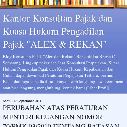
Kantor Konsultan Pajak dan
Kuasa Hukum Pengadilan
Pajak "ALEX & REKAN"
Blog Konsultan Pajak "Alex dan Rekan" Bersertifikat Brevet C -
Semarang. Lingkup pekerjaan Jasa Konsultasi Perpajakan, Kuasa
Hukum Pengadilan Pajak dan Kuasa Hukum Kepabeanan dan
Cukai, dapat download Peraturan Perpajakan Terbaru, Formulir
Pajak dan juga tersedia forum tanya jawab langsung lewat comment
atau bisa langsung menghubungi kontak kami (Lihat Profil) .
Sabtu, 17 September 2011
PERUBAHAN ATAS PERATURAN
MENTERI KEUANGAN NOMOR
70/PMK.03/2010 TENTANG BATASAN