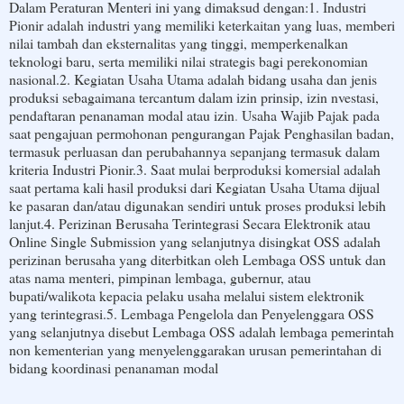
Dalam Peraturan Menteri ini yang dimaksud dengan:
1. Industri
Pionir adalah industri yang memiliki keterkaitan yang luas, memberi
nilai tambah dan eksternalitas yang tinggi, memperkenalkan
teknologi baru, serta memiliki nilai strategis bagi perekonomian
nasional.
2. Kegiatan Usaha Utama adalah bidang usaha dan jenis
produksi sebagaimana tercantum dalam izin prinsip, izin nvestasi,
pendaftaran penanaman modal atau izin
.
Usaha Wajib Pajak pada
saat pengajuan permohonan pengurangan Pajak Penghasilan badan,
termasuk perluasan dan perubahannya sepanjang termasuk dalam
kriteria Industri Pionir.
3. Saat mulai berproduksi komersial adalah
saat pertama kali hasil produksi dari Kegiatan Usaha Utama dijual
ke pasaran dan/atau digunakan sendiri untuk proses produksi lebih
lanjut.
4.
Perizinan Berusaha Terintegrasi Secara Elektronik atau
Online Single Submission yang selanjutnya disingkat OSS adalah
perizinan berusaha yang diterbitkan oleh Lembaga OSS untuk dan
atas nama menteri, pimpinan lembaga, gubernur, atau
bupati/walikota kepacia pelaku usaha melalui sistem elektronik
yang terintegrasi.
5. Lembaga Pengelola dan Penyelenggara OSS
yang selanjutnya disebut Lembaga OSS adalah lembaga pemerintah
non kementerian yang menyelenggarakan urusan pemerintahan di
bidang koordinasi penanaman modal