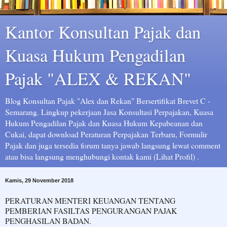
Kantor Konsultan Pajak dan
Kuasa Hukum Pengadilan
Pajak "ALEX & REKAN"
Blog Konsultan Pajak "Alex dan Rekan" Bersertifikat Brevet C -
Semarang. Lingkup pekerjaan Jasa Konsultasi Perpajakan, Kuasa
Hukum Pengadilan Pajak dan Kuasa Hukum Kepabeanan dan
Cukai, dapat download Peraturan Perpajakan Terbaru, Formulir
Pajak dan juga tersedia forum tanya jawab langsung lewat comment
atau bisa langsung menghubungi kontak kami (Lihat Profil) .
Kamis, 29 November 2018
PERATURAN MENTERI KEUANGAN TENTANG
PEMBERIAN FASILTAS PENGURANGAN PAJAK
PENGHASILAN BADAN.