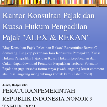
Kantor Konsultan Pajak dan
Kuasa Hukum Pengadilan
Pajak "ALEX & REKAN"
Blog Konsultan Pajak "Alex dan Rekan" Bersertifikat Brevet C -
Semarang. Lingkup pekerjaan Jasa Konsultasi Perpajakan, Kuasa
Hukum Pengadilan Pajak dan Kuasa Hukum Kepabeanan dan
Cukai, dapat download Peraturan Perpajakan Terbaru, Formulir
Pajak dan juga tersedia forum tanya jawab langsung lewat comment
atau bisa langsung menghubungi kontak kami (Lihat Profil) .
Jumat, 16 April 2021
PERATURANPEMERINTAH
REPUBLIK INDONESIA NOMOR 9
TAHUN 2021